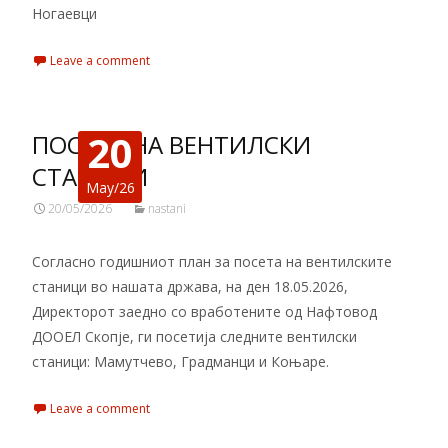
Ногаевци
Leave a comment
20
ПОСЕТА НА ВЕНТИЛСКИ
СТАНИЦИ
May/26
20/05/2026
nastani
Согласно годишниот план за посета на вентилските
станици во нашата држава, на ден 18.05.2026,
Директорот заедно со вработените од Нафтовод
ДООЕЛ Скопје, ги посетија следните вентилски
станици: Мамутчево, Градманци и Коњаре.
Leave a comment