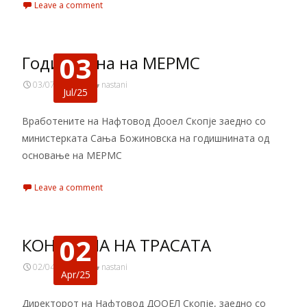
Leave a comment
03
Годишнина на МЕРМС
03/07/2025
nastani
Jul/25
Вработените на Нафтовод Дооел Скопје заедно со
министерката Сања Божиновска на годишнината од
основање на МЕРМС
Leave a comment
02
КОНТРОЛА НА ТРАСАТА
02/04/2025
nastani
Apr/25
Директорот на Нафтовод ДООЕЛ Скопје, заедно со