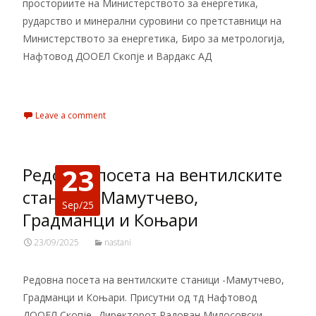
просториите на Министерството за енергетика,
рударство и минерални суровини со претставници на
Министерството за енергетика, Биро за метрологија,
Нафтовод ДООЕЛ Скопје и Вардакс АД
Read More…
Leave a comment
23
Редовна посета на вентилските
станици -Мамутчево,
Sep/25
Градманци и Коњари
23/09/2025
nastani
Редовна посета на вентилските станици -Мамутчево,
Градманци и Коњари. Присутни од тд Нафтовод
ДООЕЛ Скопје- Директорот Радован Милосовски,