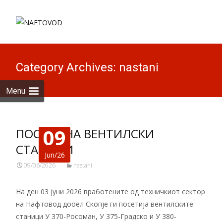
Skip to
content
Search
for:
Category Archives: nastani
Menu
09
ПОСЕТА НА ВЕНТИЛСКИ
СТАНИЦИ
Jun/26
09/06/2026
nastani
На ден 03 јуни 2026 вработените од техничкиот сектор
на Нафтовод дооел Скопје ги посетија вентилските
станици У 370-Росоман, У 375-Градско и У 380-