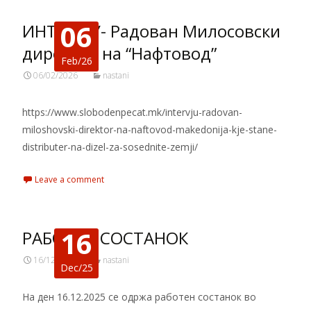
06
ИНТЕРВЈУ- Радован Милосовски
директор на “Нафтовод”
Feb/26
06/02/2026
nastani
https://www.slobodenpecat.mk/intervju-radovan-
miloshovski-direktor-na-naftovod-makedonija-kje-stane-
distributer-na-dizel-za-sosednite-zemji/
Leave a comment
16
РАБОТЕН СОСТАНОК
16/12/2025
nastani
Dec/25
На ден 16.12.2025 се одржа работен состанок во