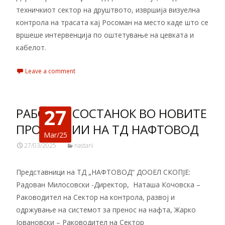
техничкиот сектор на друштвото, извршија визуелна
контрола на трасата кај Росоман на место каде што се
вршеше интервенција по оштетување на цевката и
кабелот.
Leave a comment
27
РАБОТЕН СОСТАНОК ВО НОВИТЕ
ПРОСТОРИИ НА ТД НАФТОВОД
Mar/25
27/03/2025
nastani
Представници на ТД „НАФТОВОД“ ДООЕЛ СКОПЈЕ:
Радован Милосовски -Директор, Наташа Кочовска –
Раководител на Сектор на контрола, развој и
одржување на системот за пренос на нафта, Жарко
Јовановски – Раководител на Сектор