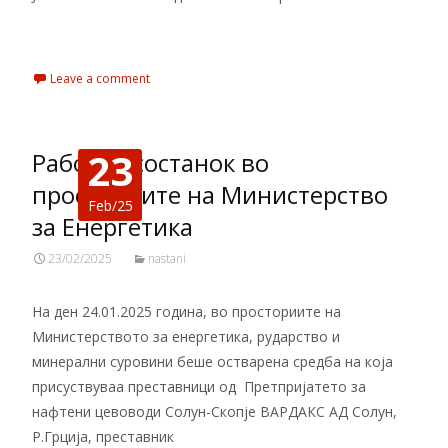
Read More…
Leave a comment
23
Работен состанок во
просториите на Министерство
Feb/25
за Енергетика
23/02/2025
nastani
На ден 24.01.2025 година, во просториите на
Министерството за енергетика, рударство и
минерални суровини беше остварена средба на која
присуствуваа преставници од Претпријатето за
нафтени цевоводи Солун-Скопје ВАРДАКС АД Солун,
Р.Грција, преставник