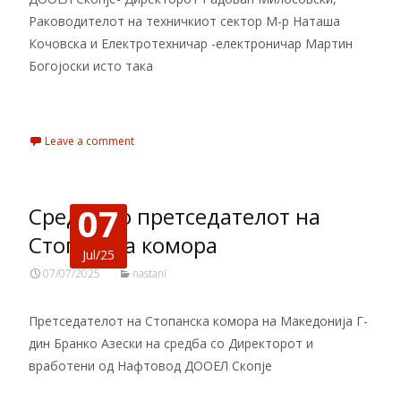
Раководителот на техничкиот сектор М-р Наташа
Кочовска и Електротехничар -електроничар Мартин
Богојоски исто така
Read More…
Leave a comment
07
Средба со претседателот на
Стопанска комора
Jul/25
07/07/2025
nastani
Претседателот на Стопанска комора на Македонија Г-
дин Бранко Азески на средба со Директорот и
вработени од Нафтовод ДООЕЛ Скопје