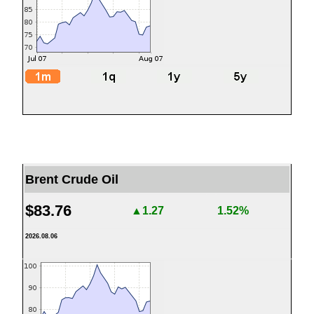
Brent Crude Oil
$83.76
▲1.27
1.52%
2026.08.06