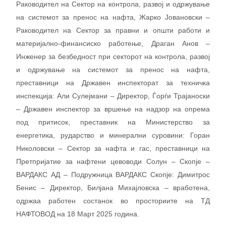
Раководител на Сектор на контрола, развој и одржување
на системот за пренос на нафта, Жарко Јовановски –
Раководител на Сектор за правни и општи работи и
материјално-финансиско работење, Драган Анов –
Инженер за безбедност при секторот на контрола, развој
и одржување на системот за пренос на нафта,
преставници на Државен инспекторат за техничка
инспекција: Али Сулејмани – Директор, Ѓорѓи Трајаноски
– Државен инспектор за вршење на надзор на опрема
под притисок, преставник на Министерство за
енергетика, рударство и минерални суровини: Горан
Николовски – Сектор за нафта и гас, преставници на
Претпријатие за нафтени цевоводи Солун – Скопје –
ВАРДАКС АД – Подружница ВАРДАКС Скопје: Димитрос
Бенис – Директор, Билјана Михајловска – вработена,
одржаа работен состанок во просториите на ТД
НАФТОВОД на 18 Март 2025 година.