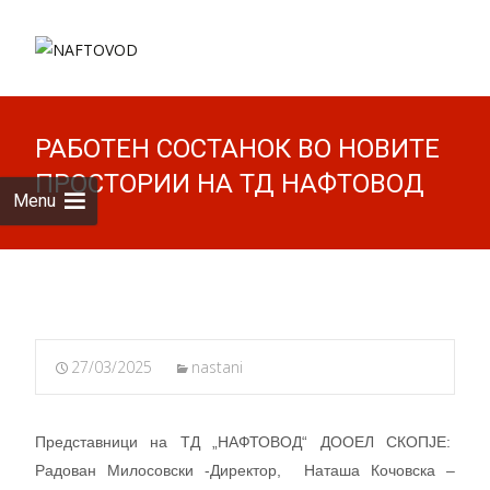
Skip to
content
Search
for:
РАБОТЕН СОСТАНОК ВО НОВИТЕ
ПРОСТОРИИ НА ТД НАФТОВОД
Menu
27/03/2025
nastani
Представници на ТД „НАФТОВОД“ ДООЕЛ СКОПЈЕ:
Радован Милосовски -Директор, Наташа Кочовска –