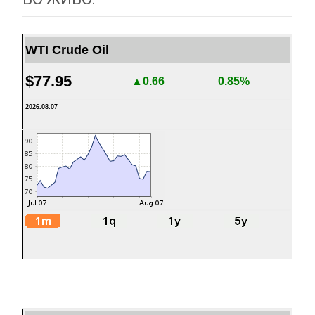
WTI Crude Oil
$77.95
▲0.66
0.85%
2026.08.07