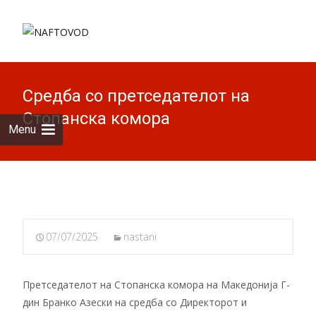
Skip to
content
Search
for:
Средба со претседателот на
Стопанска комора
Menu
07/07/2025
nastani
Претседателот на Стопанска комора на Македонија Г-
дин Бранко Азески на средба со Директорот и