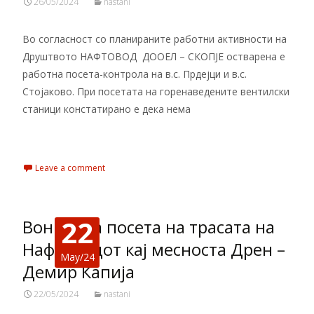
26/05/2024
nastani
Во согласност со планираните работни активности на
Друштвото НАФТОВОД ДООЕЛ – СКОПЈЕ остварена е
работна посета-контрола на в.с. Прдејци и в.с.
Стојаково. При посетата на горенаведените вентилски
станици констатирано е дека нема
Read More…
Leave a comment
22
Вонредна посета на трасата на
Нафтоводот кај месноста Дрен –
May/24
Демир Капија
22/05/2024
nastani