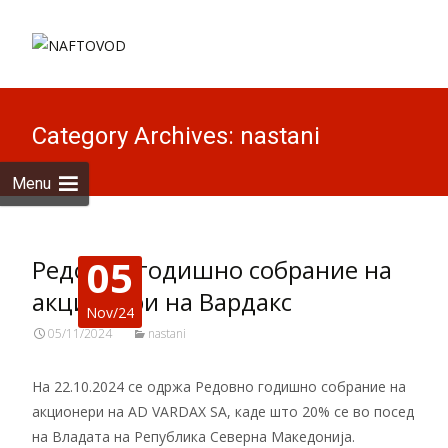
Skip to
content
Search
for:
Category Archives: nastani
Menu
05
Редовно годишно собрание на
акционери на Вардакс
Nov/24
05/11/2024
nastani
На 22.10.2024 се одржа Редовно годишно собрание на
акционери на AD VARDAX SA, каде што 20% се во посед
на Владата на Република Северна Македонија.