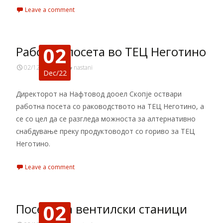
Leave a comment
02
Работна посета во ТЕЦ Неготино
02/12/2022
nastani
Dec/22
Директорот на Нафтовод дооел Скопје оствари
работна посета со раководството на ТЕЦ Неготино, а
се со цел да се разгледа можноста за алтернативно
снабдување преку продуктоводот со гориво за ТЕЦ
Неготино.
Leave a comment
02
Посета на вентилски станици