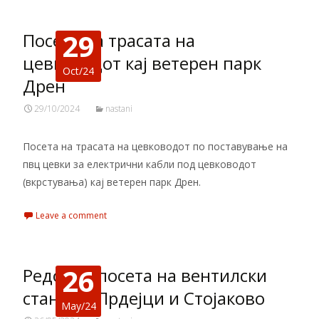
29
Посета на трасата на
цевководот кај ветерен парк
Oct/24
Дрен
29/10/2024
nastani
Посета на трасата на цевководот по поставување на
пвц цевки за електрични кабли под цевководот
(вкрстувања) кај ветерен парк Дрен.
Leave a comment
26
Редовна посета на вентилски
станици Прдејци и Стојаково
May/24