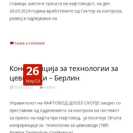
станици, шахти и трасата на нафтоводот, на ден
26.03.2024 година вработените од Сектор за контрола,
развој и одржување на
Read More…
Leave a comment
26
Конференција за технологии за
цевководи – Берлин
May/23
26/05/2023
nastani
Управителот на НАФТОВОД ДООЕЛ СКОПЈЕ заедно со
преставник од одделението за контрола на системот
за пренос на нафта при Нафтовод, ја посетија 18тата
конференција за технологии за цевководи (18th
Pipeline Technology Conference).