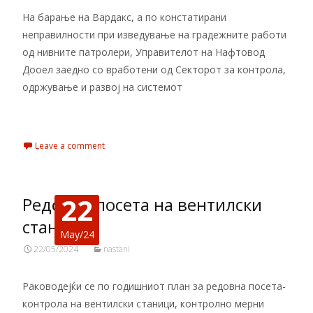
На барање на Вардакс, а по констатирани
неправилности при изведување на градежните работи
од нивните патролери, Управителот на Нафтовод
Дооел заедно со вработени од Секторот за контрола,
одржување и развој на системот
Read More…
Leave a comment
22
Редовна посета на вентилски
станици
May/24
22/05/2024
nastani
Раководејќи се по годишниот план за редовна посета-
контрола на вентилски станици, контролно мерни