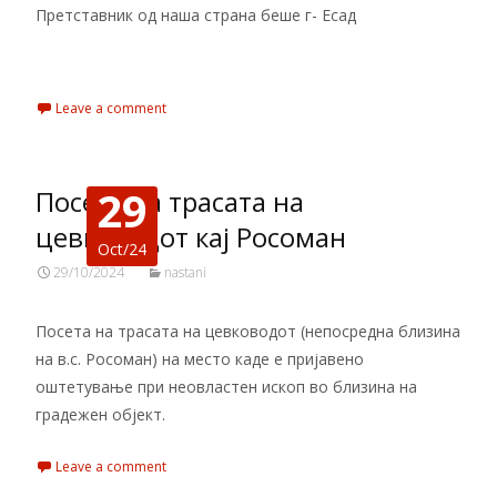
Претставник од наша страна беше г- Есад
Read More…
Leave a comment
29
Посета на трасата на
цевководот кај Росоман
Oct/24
29/10/2024
nastani
Посета на трасата на цевководот (непосредна близина
на в.с. Росоман) на место каде е пријавено
оштетување при неовластен ископ во близина на
градежен објект.
Leave a comment