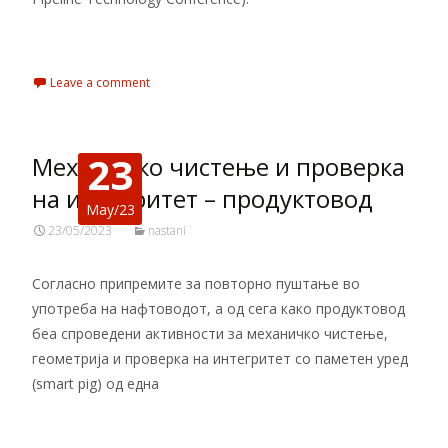
Read More…
Leave a comment
23
Механичко чистење и проверка
на интегритет – продуктовод
May/23
23/05/2023
nastani
Согласно припремите за повторно пуштање во
употреба на нафтоводот, а од сега како продуктовод
беа спроведени активности за механичко чистење,
геометрија и проверка на интегритет со паметен уред
(smart pig) од една
Read More…