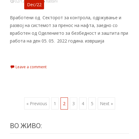
02/12/2022
nastani
Dec/22
Вработени од Секторот за контрола, одржување и
развој на системот за пренос на нафта, заедно со
вработен од Оделението за безбедност и заштита при
работа на ден 05. 05. 2022 година. извршија
Read More…
Leave a comment
« Previous
1
2
3
4
5
Next »
Posts navigation
ВО ЖИВО: