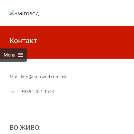
Skip to
content
Пребарув
за:
Контакт
Menu
Mail: info@naftovod.com.mk
Tel: +389 2 321 1543
ВО ЖИВО: