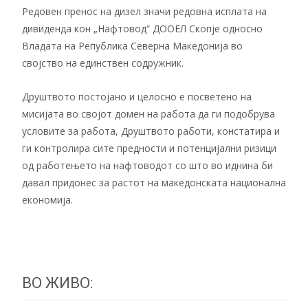
Редовен пренос на дизел значи редовна исплата на
дивиденда кон „Нафтовод“ ДООЕЛ Скопје односно
Владата на Република Северна Македонија во
својство на единствен содружник.
Друштвото постојано и целосно е посветено на
мисијата во својот домен на работа да ги подобрува
условите за работа, Друштвото работи, констатира и
ги контролира сите предности и потенцијални ризици
од работењето на нафтоводот со што во иднина би
давал придонес за растот на македонската национална
економија.
ВО ЖИВО: