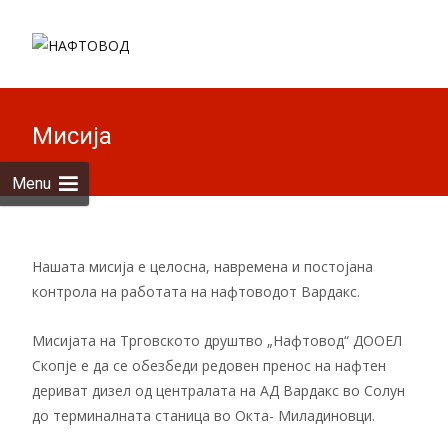
Skip to
content
Пребарув
за:
Мисија
Menu
Нашата мисија е целосна, навремена и постојана
контрола на работата на нафтоводот Вардакс.
Мисијата на Трговското друштво „Нафтовод“ ДООЕЛ
Скопје е да се обезбеди редовен пренос на нафтен
дериват дизел од централата на АД Вардакс во Солун
до терминалната станица во Окта- Миладиновци.