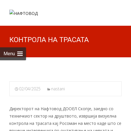
Skip to
content
Пребарув
за:
КОНТРОЛА НА ТРАСАТА
Menu
02/04/2025
nastani
Директорот на Нафтовод ДООЕЛ Скопје, заедно со
техничкиот сектор на друштвото, извршија визуелна
контрола на трасата кај Росоман на место каде што се
вршеше интервенција по оштетување на цевката и