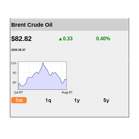
Brent Crude Oil
$82.82
▲0.33
0.40%
2026.08.07