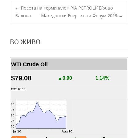
←
Посета на терминалот PIA PETROLIFERA во
Валона
Македонски Енергетски Форум 2019
→
Post navigation
ВО ЖИВО:
WTI Crude Oil
$79.08
▲0.90
1.14%
2026.08.10