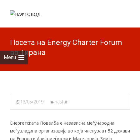
Skip to
content
Пребарув
за:
Посета на Energy Charter Forum
во Тирана
Menu
13/05/2019
nastani
Енергетската Повелба е независна меѓународна
меѓувладина организација во која членуваат 52 држави
од Европа и Азија меѓу кои и Македонија. Земја