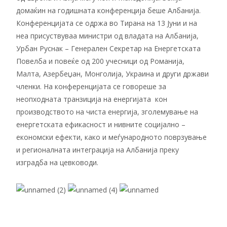
домаќин на годишната конференција беше Албанија.
Конференцијата се одржа во Тирана на 13 Јуни и на
неа присуствуваа министри од владата на Албанија,
Урбан Руснак – Генерален Секретар на Енергетската
Повелба и повеќе од 200 учесници од Романија,
Малта, Азербеџан, Монголија, Украина и други држави
членки. На конференцијата се говореше за
неопходната транзиција на енергијата кон
производството на чиста енергија, зголемување на
енергетската ефикасност и нивните социјално –
економски ефекти, како и меѓународното поврзување
и регионалната интеграција на Албанија преку
изградба на цевководи.